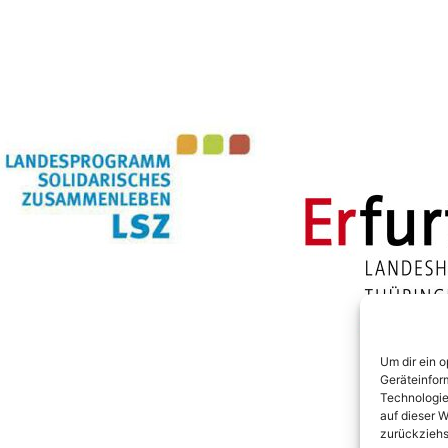
Um dir ein 
Geräteinfor
Technologie
auf dieser W
zurückziehs