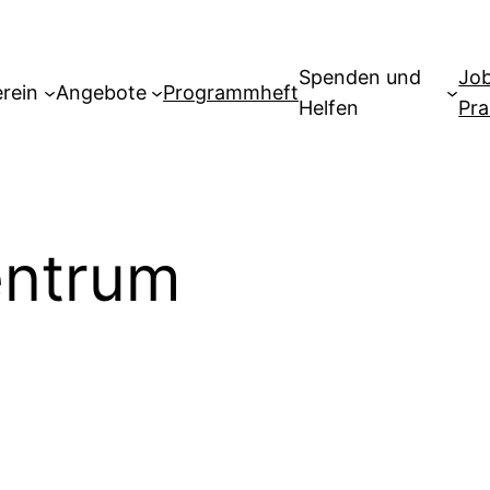
Spenden und
Jo
erein
Angebote
Programmheft
Helfen
Pra
entrum