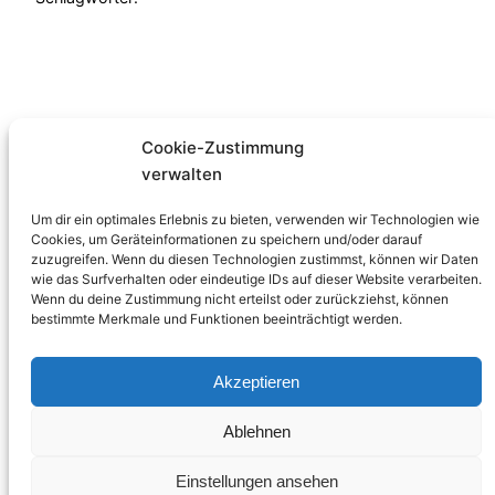
Cookie-Zustimmung
verwalten
Familienzentrum
Um dir ein optimales Erlebnis zu bieten, verwenden wir Technologien wie
Verein
Cookies, um Geräteinformationen zu speichern und/oder darauf
zuzugreifen. Wenn du diesen Technologien zustimmst, können wir Daten
Angebote
wie das Surfverhalten oder eindeutige IDs auf dieser Website verarbeiten.
Programmheft
Wenn du deine Zustimmung nicht erteilst oder zurückziehst, können
Spenden und
bestimmte Merkmale und Funktionen beeinträchtigt werden.
Helfen
Jobs und
Akzeptieren
Praktika
Kontakt
Ablehnen
Einstellungen ansehen