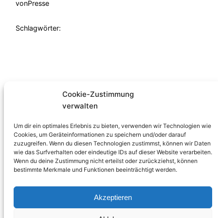
von
Presse
Schlagwörter:
Cookie-Zustimmung
verwalten
Familienzentrum
Um dir ein optimales Erlebnis zu bieten, verwenden wir Technologien wie
Verein
Cookies, um Geräteinformationen zu speichern und/oder darauf
zuzugreifen. Wenn du diesen Technologien zustimmst, können wir Daten
Angebote
wie das Surfverhalten oder eindeutige IDs auf dieser Website verarbeiten.
Programmheft
Wenn du deine Zustimmung nicht erteilst oder zurückziehst, können
Spenden und
bestimmte Merkmale und Funktionen beeinträchtigt werden.
Helfen
Jobs und
Akzeptieren
Praktika
Kontakt