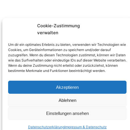
Cookie-Zustimmung
verwalten
Familienzentrum
Um dir ein optimales Erlebnis zu bieten, verwenden wir Technologien wie
Verein
Cookies, um Geräteinformationen zu speichern und/oder darauf
zuzugreifen. Wenn du diesen Technologien zustimmst, können wir Daten
Angebote
wie das Surfverhalten oder eindeutige IDs auf dieser Website verarbeiten.
Programmheft
Wenn du deine Zustimmung nicht erteilst oder zurückziehst, können
Spenden und
bestimmte Merkmale und Funktionen beeinträchtigt werden.
Helfen
Jobs und
Akzeptieren
Praktika
Kontakt
Ablehnen
Einstellungen ansehen
Datenschutzerklärung
Impressum & Datenschutz