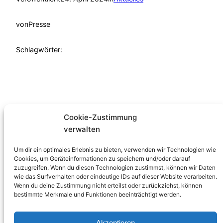
von
Presse
Schlagwörter:
Cookie-Zustimmung
verwalten
Familienzentrum
Um dir ein optimales Erlebnis zu bieten, verwenden wir Technologien wie
Verein
Cookies, um Geräteinformationen zu speichern und/oder darauf
Angebote
zuzugreifen. Wenn du diesen Technologien zustimmst, können wir Daten
wie das Surfverhalten oder eindeutige IDs auf dieser Website verarbeiten.
Programmheft
Wenn du deine Zustimmung nicht erteilst oder zurückziehst, können
Spenden und
bestimmte Merkmale und Funktionen beeinträchtigt werden.
Helfen
Jobs und
Akzeptieren
Praktika