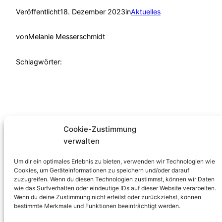
Veröffentlicht
18. Dezember 2023
in
Aktuelles
von
Melanie Messerschmidt
Schlagwörter:
Cookie-Zustimmung
verwalten
Familienzentrum
Um dir ein optimales Erlebnis zu bieten, verwenden wir Technologien wie
Verein
Cookies, um Geräteinformationen zu speichern und/oder darauf
zuzugreifen. Wenn du diesen Technologien zustimmst, können wir Daten
Angebote
wie das Surfverhalten oder eindeutige IDs auf dieser Website verarbeiten.
Programmheft
Wenn du deine Zustimmung nicht erteilst oder zurückziehst, können
Spenden und
bestimmte Merkmale und Funktionen beeinträchtigt werden.
Helfen